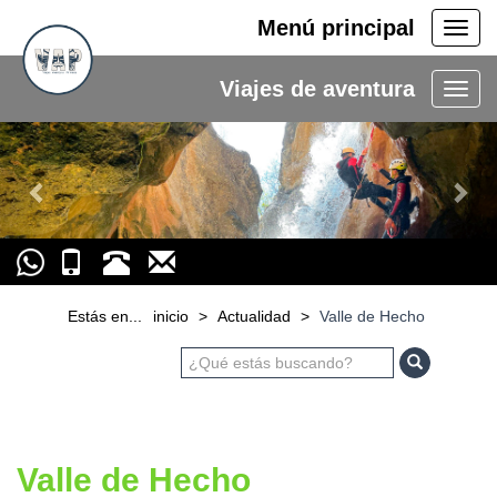
Menú principal
Men
princ
Viajes de aventura
Previous
Nex
Estás en...
inicio
>
Actualidad
>
Valle de Hecho
Valle de Hecho