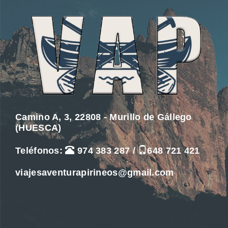
Camino A, 3, 22808 - Murillo de Gállego
(HUESCA)
Teléfonos:
974 383 287
/
648 721 421
viajesaventurapirineos@gmail.com