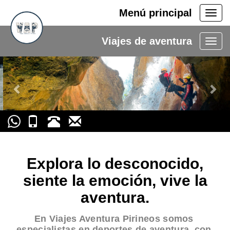
Menú principal
Men
princ
Viajes de aventura
Previous
Nex
Explora lo desconocido,
siente la emoción, vive la
aventura.
En Viajes Aventura Pirineos somos
especialistas en deportes de aventura, con