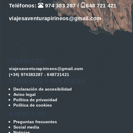
Teléfonos:
974 383 287
/
648 721 421
viajesaventurapirineos@gmail.com
CONTACTO
viajesaventurapirineos@gmail.com
(+34) 974383287 - 648721421
TÉRMINOS Y POLÍTICAS
Declaración de accesibilidad
Aviso legal
Política de privacidad
Política de cookies
ACERCA DE
Preguntas frecuentes
Social media
Noticias