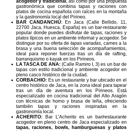
acogedor y tradicional
, así como por una propuesta
gastronómica que combina tapas y raciones con
platos de cocina española con raíces en la montaña
y la gastronomía local del Pirineo.
BAR CANDANCHÚ
: En Jaca (Calle Bellido, 11,
22700 Jaca, Huesca, España) es un bar-restaurante
popular donde puedes disfrutar de tapas, raciones y
platos típicos en un ambiente informal y acogedor. Se
distingue por su oferta de
tapas variadas
, carnes a la
brasa y una buena selección de acompañamientos,
ideal para reponer fuerzas tras un día de rafting,
barranquismo o kayak en los Pirineos.
LA TASCA DE ANA:
(Calle Ramiro I, 3) es un bar de
tapas con estilo tradicional y ambiente acogedor en
pleno casco histórico de la ciudad.
CORBACHIO:
Es un restaurante y bar ubicado en el
centro histórico de Jaca, en la zona ideal para tapear
tras un día de aventura en los Pirineos. Está
especializado en cocina tradicional del Alto Aragón
con técnicas de horno y brasa de leña, ofreciendo
también tapas y raciones inspiradas en la
gastronomía local.
ACHERITO:
Bar L’Acherito es un bar/restaurante
acogedor en pleno centro de Jaca especializado en
tapas, raciones, bowls, hamburguesas y platos