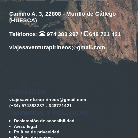
Camino A, 3, 22808 - Murillo de Gállego
(HUESCA)
Teléfonos:
974 383 287
/
648 721 421
viajesaventurapirineos@gmail.com
CONTACTO
viajesaventurapirineos@gmail.com
(+34) 974383287 - 648721421
TÉRMINOS Y POLÍTICAS
Declaración de accesibilidad
Aviso legal
Política de privacidad
Política de cookies