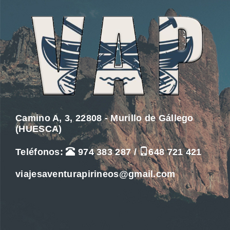
Camino A, 3, 22808 - Murillo de Gállego
(HUESCA)
Teléfonos:
974 383 287
/
648 721 421
viajesaventurapirineos@gmail.com