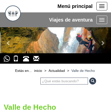
Menú principal
Men
princ
Viajes de aventura
Previous
Nex
Estás en...
inicio
>
Actualidad
>
Valle de Hecho
Valle de Hecho