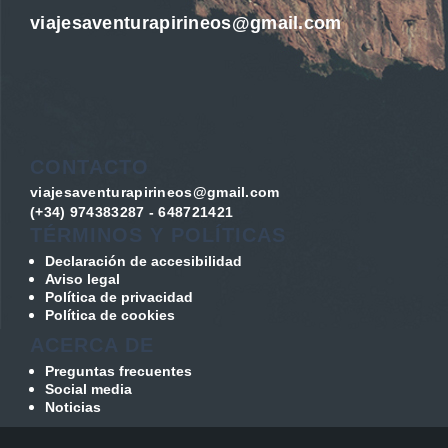
viajesaventurapirineos@gmail.com
CONTACTO
viajesaventurapirineos@gmail.com
(+34) 974383287 - 648721421
TÉRMINOS Y POLÍTICAS
Declaración de accesibilidad
Aviso legal
Política de privacidad
Política de cookies
ACERCA DE
Preguntas frecuentes
Social media
Noticias